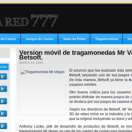
 de Casino
Juegos de Casino
Salas de Poker
Tragamonedas
No
Version móvil de tragamonedas Mr V
Betsoft.
MARCH 14, 2025
isitar
El anuncio que fue realizado ésta sem
Betsoft, lanzando uno de sus juegos 
De ésta manera, Betsoft ya tiene la
t
usuarios móviles.
Otro buena noticia para los usuario
podrán disfrutar de nuevos
juegos de 
se destaca por sus juegos de casinos 
Según los directivos de Betsoft, Mr V
3D de video móvil en la industria y la
que la original incluyendo su bono y a
Anthony Locke, jefe de desarrollo de productos de Betsoft, se most
tragamonedas Mr Vegas es uno de los juegos de casino mas populare