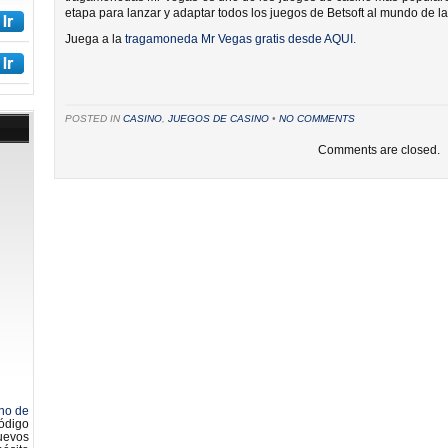
etapa para lanzar y adaptar todos los juegos de Betsoft al mundo de la 
Juega a la
tragamoneda Mr Vegas gratis desde AQUI.
POSTED IN
CASINO
,
JUEGOS DE CASINO
•
NO COMMENTS
Comments are closed.
no de
ódigo
evos