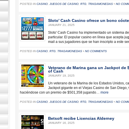
POSTED IN
CASINO
,
JUEGOS DE CASINO
,
RTG
,
TRAGAMONEDAS
•
NO COM
Sloto' Cash Casino ofrece un bono cócte
JANUARY 21, 2025
Sloto' Cash Casino ha implementado un sistema de 
particular. El popular casino en línea que acepta 
mail a sus jugadores que se han inscripto a este se
POSTED IN
CASINO
,
RTG
,
TRAGAMONEDAS
•
NO COMMENTS
Veterano de Marina gana un Jackpot de
of Cash
JANUARY 19, 2025
Un veterano de la Marina de los Estados Unidos, cas
Jackpot gigante en el Viejas Casino de San Diego, 
haciéndose con un premio de $501,358 jugando…
more
POSTED IN
CASINO
,
JUEGOS DE CASINO
,
RTG
,
TRAGAMONEDAS
•
NO COM
Betsoft recibe Licencias Alderney
JANUARY 16, 2025