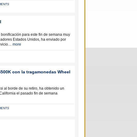
MENTS
l
bonificación para este fin de semana muy
jugadores Estados Unidos, ha enviado por
rvicio…
more
 $500K con la tragamonedas Wheel
i al borde de su retiro, ha obtenido un
California el pasado fin de semana
MENTS