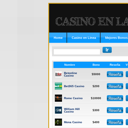
Home
Casino en Linea
Mejores Bonos
Nombre
Bono
Reseña
V
Betonline
$5000
Casino
Bet365 Casino
$200
Rome Casino
$10000
William Hill
$300
Casino
Mona Casino
$400