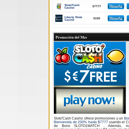
Sloto'Cash
$7777
Casino
Liberty Slots
$100
Casino
Promoción del Mes
Sloto'Cash Casino ofrece promociones y un
Bo
Bienvenida de 200% hasta $7777
usando el C
de Bono SLOTO1MATCH . Además, nu