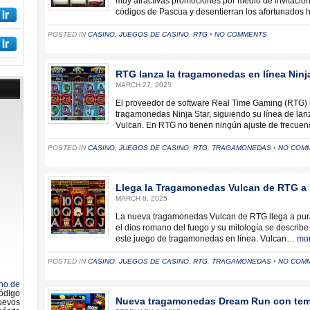
muy atractivas promociones por medio de invitacio
códigos de Pascua y desentierran los afortunados 
POSTED IN
CASINO
,
JUEGOS DE CASINO
,
RTG
•
NO COMMENTS
RTG lanza la tragamonedas en línea Ninja
MARCH 27, 2025
El proveedor de software Real Time Gaming (RTG)
tragamonedas Ninja Star, siguiendo su línea de l
Vulcan. En RTG no tienen ningún ajuste de frecuen
POSTED IN
CASINO
,
JUEGOS DE CASINO
,
RTG
,
TRAGAMONEDAS
•
NO COM
Llega la Tragamonedas Vulcan de RTG a 
MARCH 8, 2025
La nueva tragamonedas Vulcan de RTG llega a pura
el dios romano del fuego y su mitología se describe
este juego de tragamonedas en línea. Vulcan…
mo
POSTED IN
CASINO
,
JUEGOS DE CASINO
,
RTG
,
TRAGAMONEDAS
•
NO COM
no de
ódigo
Nueva tragamonedas Dream Run con temá
evos