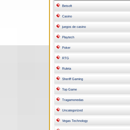
Betsoft
Casino
juegos de casino
Playtech
Poker
RTG
Ruleta
Sheriff Gaming
Top Game
Tragamonedas
Uncategorized
Vegas Technology