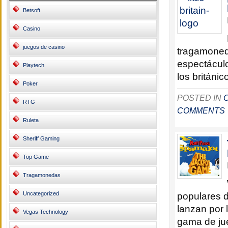
Betsoft
Casino
juegos de casino
tragamoneda
espectáculo
Playtech
los británic
Poker
POSTED IN
RTG
COMMENTS
Ruleta
Sheriff Gaming
Top Game
Tragamonedas
Uncategorized
populares d
lanzan por 
Vegas Technology
gama de ju