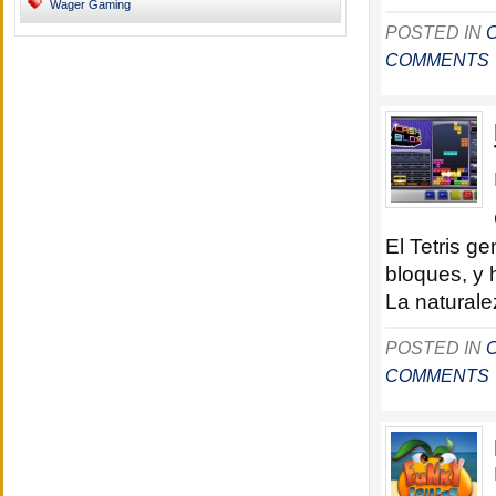
Wager Gaming
POSTED IN
COMMENTS
El Tetris g
bloques, y 
La naturale
POSTED IN
COMMENTS