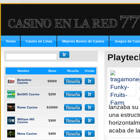
Home
Casino en Linea
Mejores Bonos de Casino
Juegos de Cas
Playtec
Nombre
Bono
Reseña
Visitar
Betonline
$5000
Casino
Bet365 Casino
$200
lanzaba su
Rome Casino
$10000
una estruct
William Hill
$300
horizontalm
Casino
acaba de l
Mona Casino
$400