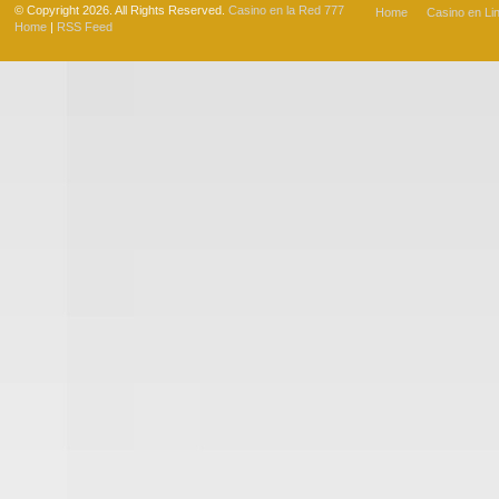
© Copyright 2026. All Rights Reserved.
Casino en la Red 777
Home
Casino en Li
Home
|
RSS Feed