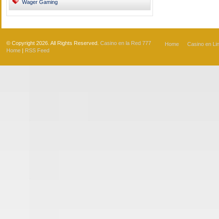
Wager Gaming
© Copyright 2026. All Rights Reserved.
Casino en la Red 777
Home
Casino en Li
Home
|
RSS Feed