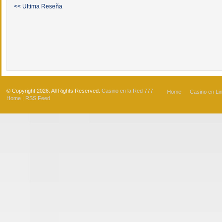
<< Ultima Reseña
© Copyright 2026. All Rights Reserved.
Casino en la Red 777
Home
Casino en Li
Home
|
RSS Feed