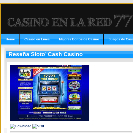
Home
Casino en Linea
Mejores Bonos de Casino
Juegos de Cas
Reseña Sloto’ Cash Casino