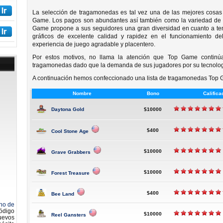
La selección de tragamonedas es tal vez una de las mejores cosas 
Game. Los pagos son abundantes así también como la variedad de f
Game propone a sus seguidores una gran diversidad en cuanto a te
gráficos de excelente calidad y rapidez en el funcionamiento d
experiencia de juego agradable y placentero.
Por estos motivos, no llama la atención que Top Game contin
tragamonedas dado que la demanda de sus jugadores por su tecnología
A continuación hemos confeccionado una lista de tragamonedas Top 
Nombre
Bono
Califica
Daytona Gold
$10000
$400
Cool Stone Age
$10000
Grave Grabbers
$10000
Forest Treasure
$400
Bee Land
no de
ódigo
$10000
Reel Gansters
evos