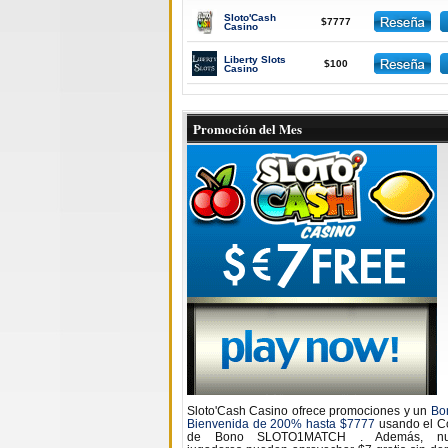
Sloto'Cash
$7777
Casino
Liberty Slots
$100
Casino
Promoción del Mes
Sloto'Cash Casino ofrece promociones y un
Bo
Bienvenida de 200% hasta $7777
usando el C
de Bono SLOTO1MATCH . Además, nu