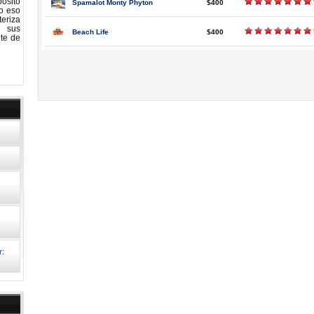
ósito
Spamalot Monty Phyton
$400
ro eso
teriza
n sus
Beach Life
$400
ite de
r: