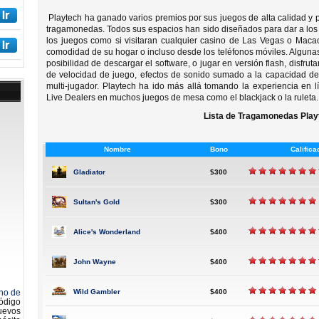
Playtech ha ganado varios premios por sus juegos de alta calidad y 
tragamonedas. Todos sus espacios han sido diseñados para dar a los 
los juegos como si visitaran cualquier casino de Las Vegas o Macao
comodidad de su hogar o incluso desde los teléfonos móviles. Algunas d
posibilidad de descargar el software, o jugar en versión flash, disfruta
de velocidad de juego, efectos de sonido sumado a la capacidad de
multi-jugador. Playtech ha ido más allá tomando la experiencia en l
Live Dealers en muchos juegos de mesa como el blackjack o la ruleta.
Lista de Tragamonedas Play
Nombre
Bono
Califica
Gladiator
$300
Sultan's Gold
$300
Alice's Wonderland
$400
John Wayne
$400
no de
Wild Gambler
$400
ódigo
evos