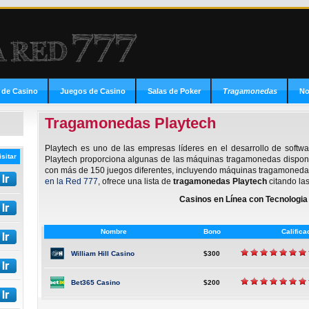
 de Casino
Juegos de Casino
Salas de Poker
Tragamonedas
No
Tragamonedas Playtech
Playtech es uno de las empresas líderes en el desarrollo de softwa
isitar
Playtech proporciona algunas de las máquinas tragamonedas dispon
con más de 150 juegos diferentes, incluyendo máquinas tragamonedas
en la Red 777
, ofrece una lista de
tragamonedas Playtech
citando la
Casinos en Línea con Tecnologia
Nombre
Bono
Califica
William Hill Casino
$300
Bet365 Casino
$200