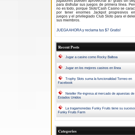
jugadores pueden aprovechar $7 gratis sin dep
para disfrutar sus juegos de primera línea. Pe
no es todo, porque Sloto'Cash Casino se carac
por tener enormes Jackpot progresivos e
juegos y el privilegiado Club Sloto para el dele
sus miembros.
JUEGA AHORA y reclama tus $7 Gratis!
Recent Posts
Jugar a casino como Rocky Balboa
Jugar en los mejores casinos en línea
Trophy Slots suma la funcionalidad Torneo en
Facebook
Neteller Re-ingresa al mercado de apuestas de
Estados Unidos
La tragamonedas Funky Fruits tiene su suceso
Funky Fruits Farm
Categories