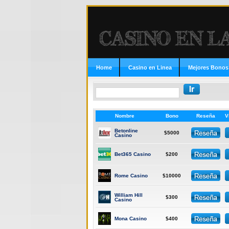
Home
Casino en Linea
Mejores Bonos
Nombre
Bono
Reseña
V
Betonline
$5000
Casino
Bet365 Casino
$200
Rome Casino
$10000
William Hill
$300
Casino
Mona Casino
$400