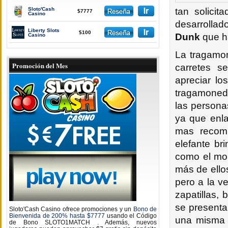
Sloto'Cash
tan solici
$7777
Casino
desarrolla
Liberty Slots
$100
Dunk
que ha
Casino
La tragamon
Promoción del Mes
carretes s
apreciar lo
tragamoneda
las persona
ya que enl
mas recomp
elefante b
como el mon
más de ello
pero a la v
zapatillas,
se presenta
Sloto'Cash Casino ofrece promociones y un
Bono de
Bienvenida de 200% hasta $7777
usando el Código
una misma l
de Bono SLOTO1MATCH . Además, nuevos