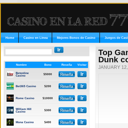
Home
Casino en Linea
Mejores Bonos de Casino
Juegos de Cas
Top Ga
Dunk co
Nombre
Bono
Reseña
Visitar
JANUARY 12,
Betonline
$5000
Casino
Bet365 Casino
$200
Rome Casino
$10000
William Hill
$300
Casino
Mona Casino
$400