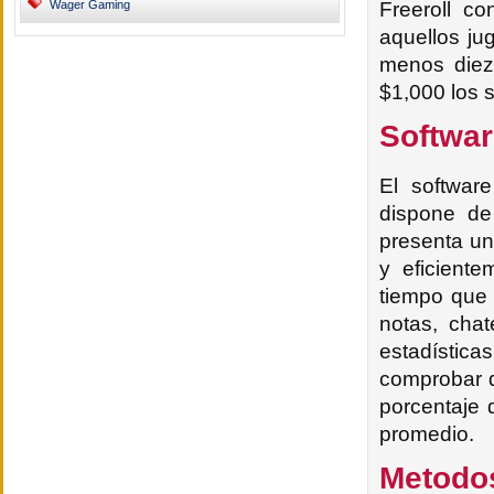
Wager Gaming
Freeroll c
aquellos ju
menos diez 
$1,000 los 
Softwar
El softwar
dispone de
presenta un
y eficiente
tiempo que 
notas, chat
estadística
comprobar q
porcentaje 
promedio.
Metodo