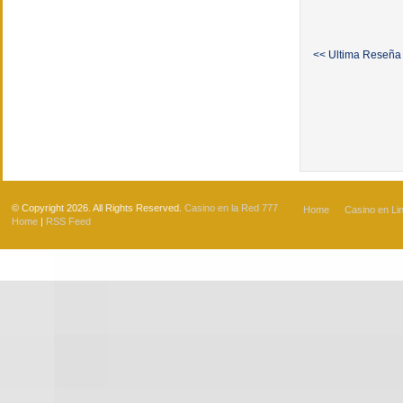
<< Ultima Reseña
© Copyright 2026. All Rights Reserved.
Casino en la Red 777
Home
Casino en Li
Home
|
RSS Feed