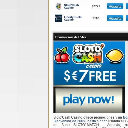
Sloto'Cash
$7777
Casino
Liberty Slots
$100
Casino
Promoción del Mes
Sloto'Cash Casino ofrece promociones y un
Bo
Bienvenida de 200% hasta $7777
usando el C
de Bono SLOTO1MATCH . Además, nu