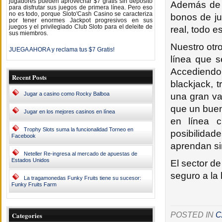
jugadores pueden aprovechar $7 gratis sin depósito
Además de é
para disfrutar sus juegos de primera línea. Pero eso
no es todo, porque Sloto'Cash Casino se caracteriza
bonos de ju
por tener enormes Jackpot progresivos en sus
juegos y el privilegiado Club Sloto para el deleite de
real, todo e
sus miembros.
Nuestro ot
JUEGA AHORA y reclama tus $7 Gratis!
línea que s
Accediendo
Recent Posts
blackjack, 
Jugar a casino como Rocky Balboa
una gran va
que un buen
Jugar en los mejores casinos en línea
en línea 
Trophy Slots suma la funcionalidad Torneo en
posibilidad
Facebook
aprendan sin
Neteller Re-ingresa al mercado de apuestas de
Estados Unidos
El sector de
seguro a la 
La tragamonedas Funky Fruits tiene su sucesor:
Funky Fruits Farm
Categories
POSTED IN
C