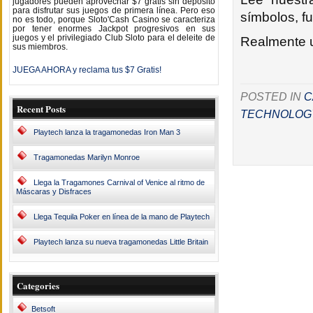
jugadores pueden aprovechar $7 gratis sin depósito
para disfrutar sus juegos de primera línea. Pero eso
símbolos, f
no es todo, porque Sloto'Cash Casino se caracteriza
por tener enormes Jackpot progresivos en sus
juegos y el privilegiado Club Sloto para el deleite de
Realmente u
sus miembros.
JUEGA AHORA y reclama tus $7 Gratis!
POSTED IN
C
Recent Posts
TECHNOLOG
Playtech lanza la tragamonedas Iron Man 3
Tragamonedas Marilyn Monroe
Llega la Tragamones Carnival of Venice al ritmo de
Máscaras y Disfraces
Llega Tequila Poker en línea de la mano de Playtech
Playtech lanza su nueva tragamonedas Little Britain
Categories
Betsoft