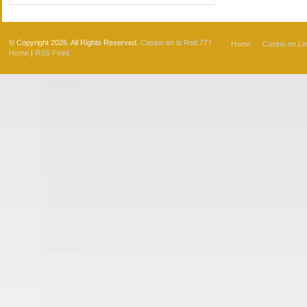
© Copyright 2026. All Rights Reserved.
Casino en la Red 777
Home
Casino en Li
Home
|
RSS Feed