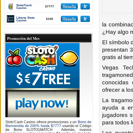
Sloto'Cash
$7777
Casino
Liberty Slots
$100
Casino
la combina
¿Hay algo m
Promoción del Mes
El símbolo 
presentan 3
gratis al ti
Vegas Tec
tragamoned
conocidas 
ofrecer a l
La tragamo
ayuda a em
jugadores s
para todos l
Sloto'Cash Casino ofrece promociones y un
Bono de
Bienvenida de 200% hasta $7777
usando el Código
de Bono SLOTO1MATCH . Además, nuevos
Lee nuest