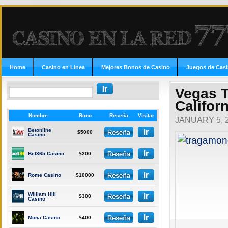
Home
Casino en Linea
Mejores Bonos de Casino
Juegos de Cas
Vegas T
Califor
Nombre
Bono
Reseña
Visitar
JANUARY 5, 
Betonline
$5000
Casino
Bet365 Casino
$200
Rome Casino
$10000
William Hill
$300
Casino
Mona Casino
$400