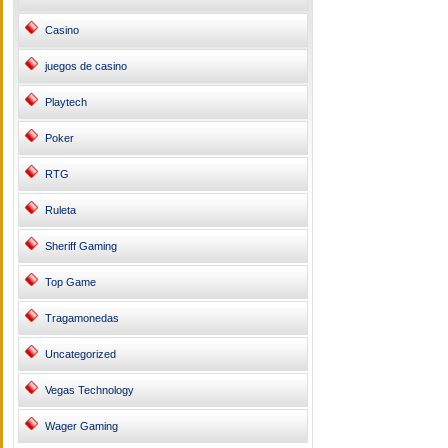
Casino
juegos de casino
Playtech
Poker
RTG
Ruleta
Sheriff Gaming
Top Game
Tragamonedas
Uncategorized
Vegas Technology
Wager Gaming