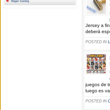
Wager Gaming
Jersey a fi
deberá esp
POSTED IN
juegos de 
luego es v
POSTED IN