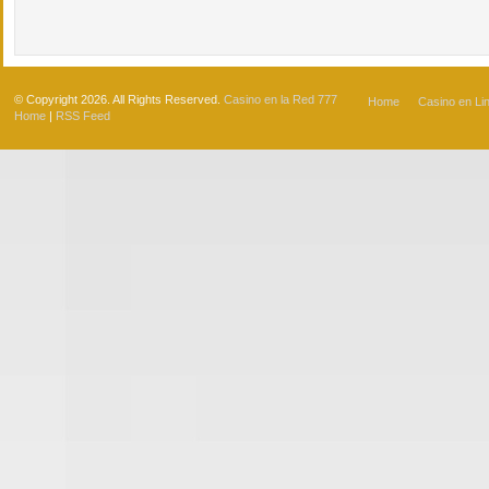
© Copyright 2026. All Rights Reserved.
Casino en la Red 777
Home
Casino en Li
Home
|
RSS Feed