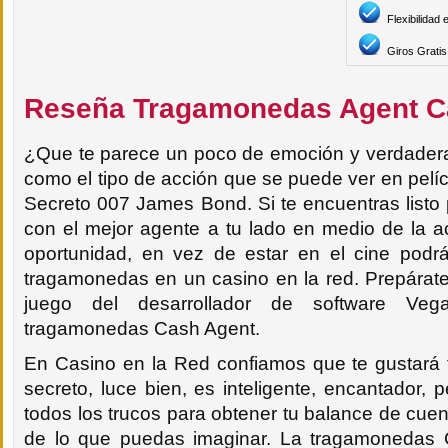
Flexibilidad
Giros Gratis
Reseña Tragamonedas Agent C
¿Que te parece un poco de emoción y verdader
como el tipo de acción que se puede ver en pelí
Secreto 007 James Bond. Si te encuentras listo
con el mejor agente a tu lado en medio de la a
oportunidad, en vez de estar en el cine podrá
tragamonedas en un casino en la red. Prepárat
juego del desarrollador de software Ve
tragamonedas Cash Agent.
En Casino en la Red confiamos que te gustará 
secreto, luce bien, es inteligente, encantador,
todos los trucos para obtener tu balance de cu
de lo que puedas imaginar. La tragamonedas 