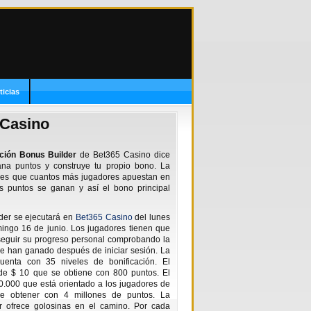
ticias
 Casino
ción Bonus Builder
de Bet365 Casino dice
na puntos y construye tu propio bono. La
 es que cuantos más jugadores apuestan en
ás puntos se ganan y así el bono principal
der se ejecutará en
Bet365 Casino
del lunes
ingo 16 de junio. Los jugadores tienen que
seguir su progreso personal comprobando la
e han ganado después de iniciar sesión. La
enta con 35 niveles de bonificación. El
de $ 10 que se obtiene con 800 puntos. El
.000 que está orientado a los jugadores de
de obtener con 4 millones de puntos. La
 ofrece golosinas en el camino. Por cada