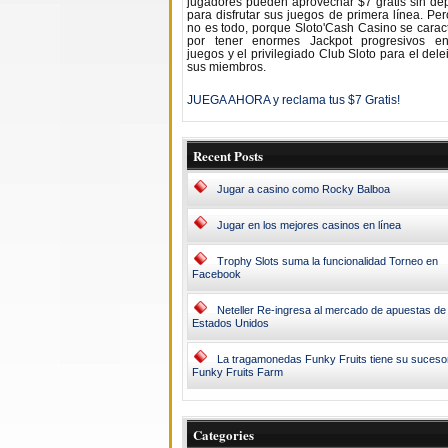
jugadores pueden aprovechar $7 gratis sin dep
para disfrutar sus juegos de primera línea. Pe
no es todo, porque Sloto'Cash Casino se carac
por tener enormes Jackpot progresivos e
juegos y el privilegiado Club Sloto para el dele
sus miembros.
JUEGA AHORA y reclama tus $7 Gratis!
Recent Posts
Jugar a casino como Rocky Balboa
Jugar en los mejores casinos en línea
Trophy Slots suma la funcionalidad Torneo en
Facebook
Neteller Re-ingresa al mercado de apuestas de
Estados Unidos
La tragamonedas Funky Fruits tiene su suceso
Funky Fruits Farm
Categories