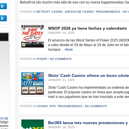
Betsoft ha ido mucho más allá de eso con su nueva tragamonedas S
POSTED IN
BETSOFT
,
CASINO
,
JUEGOS DE CASINO
,
TRAGAMONEDAS
•
NO 
WSOP 2026 ya tiene fechas y calendario
JANUARY 24, 2025
El anuncio de las Word Series of Poker 2025 (WSOP
a cabo desde el 29 de Mayo al 16 de Julio en el fabu
Aunque…
more
POSTED IN
POKER
•
NO COMMENTS
Sloto' Cash Casino ofrece un bono cócte
JANUARY 21, 2025
Sloto' Cash Casino ha implementado un sistema de 
particular. El popular casino en línea que acepta 
mail a sus jugadores que se han inscripto a este se
POSTED IN
CASINO
,
RTG
,
TRAGAMONEDAS
•
NO COMMENTS
no de
ódigo
Bet365 lanza tres nuevas promociones y 
evos
JANUARY 18, 2025