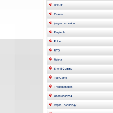
Betsoft
Casino
juegos de casino
Playtech
Poker
RTG
Ruleta
Sheriff Gaming
Top Game
Tragamonedas
Uncategorized
Vegas Technology