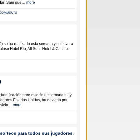
afari Sam que…
more
COMMENTS
) se ha realizado esta semana y se llevara
loso Hotel Rio, All Suits Hotel & Casino.
l
bonificación para este fin de semana muy
jugadores Estados Unidos, ha enviado por
rvicio…
more
sorteos para todos sus jugadores.