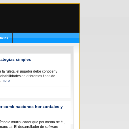
ticias
rategias simples
 la ruleta, el jugador debe conocer y
robabilidades de diferentes tipos de
…
more
r combinaciones horizontales y
bolo multiplicador que por medio de él,
anancias. El desarrollador de software